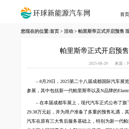
首
您现在的位置:
首页
>
活动
> 帕里斯帝正式开启预售
帕里斯帝正式开启预售
2025-08-29 来
– 8月29日，2025第二十八届成都国际汽
参展，其中包括新一代帕里斯帝以及N品牌的Elantra
– 在本届成都车展上，现代汽车正式公布了旗
29.38万元起，并为用户准备了多重的预售礼遇，其
汽车在原有三大售后服务基础上，特别为新一代帕里