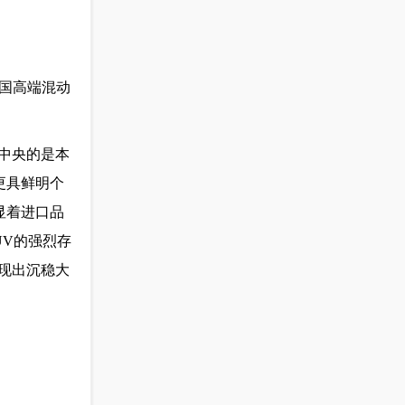
国高端混动
中央的是本
更具鲜明个
彰显着进口品
UV的强烈存
现出沉稳大