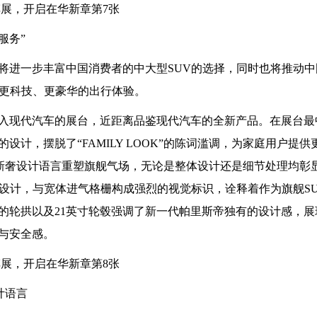
服务”
将进一步丰富中国消费者的中大型SUV的选择，同时也将推动中
、更科技、更豪华的出行体验。
入现代汽车的展台，近距离品鉴现代汽车的全新产品。在展台最
计，摆脱了“FAMILY LOOK”的陈词滥调，为家庭用户提供
ium”新奢设计语言重塑旗舰气场，无论是整体设计还是细节处理均
体设计，与宽体进气格栅构成强烈的视觉标识，诠释着作为旗舰S
的轮拱以及21英寸轮毂强调了新一代帕里斯帝独有的设计感，展
与安全感。
设计语言