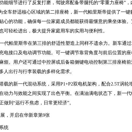
功能细节进行了反复打磨，驾驶席配备带腿托的“零重力座椅”，
。在作为全车舒适核心区域的第二排座椅，新一代帕里斯帝提供了一
贴心的功能，确保每一位家庭成员都能获得最惬意的乘坐体验。
也可轻松进出，极大提升家庭用车的实用与便利性。
新一代帕里斯帝在第三排的舒适性塑造上同样不遗余力。新车通过
充电接口及电动调节功能。可一键调节靠背角度与前后位置的座
麻烦。用户还可通过中控屏或后备箱侧键电动控制第三排座椅前
足多人出行与行李装载的多样化需求。
载的新一代混动系统，采用P1+P2双电机架构，配合2.5T涡轮
米，在动力与效能之间实现了出色平衡。在满油满电状态下，新一
正做到“远行不焦虑，日常更经济”。
系统