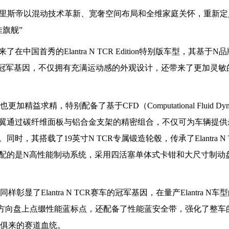
帕里斯帝以混动技术革新、宽奢空间布局和全维家庭关怀，重新定
旗舰”
国首秀的Elantra N TCR Edition特别版车型，其基于N
 TCR赛车的冠军基因，不仅拥有充满运动感的外观设计，还带来了更加灵
上也更加精益求精，特别配备了基于CFD（Computational Fluid Dyn
翼通过碳纤维面板与铝合金支架的精密组合，不仅可为车辆提供
其搭载了19英寸N TCR专属锻造轮毂，传承了Elantra N 
配的是N高性能制动系统，采用四活塞单体式卡钳和大尺寸制动
方面也同样彰显了Elantra N TCR赛车的冠军基因，在量产Elantra 
，并在方向盘上点缀性能蓝标点，还配备了性能蓝安全带，强化了整车
on与生俱来的赛道血统。